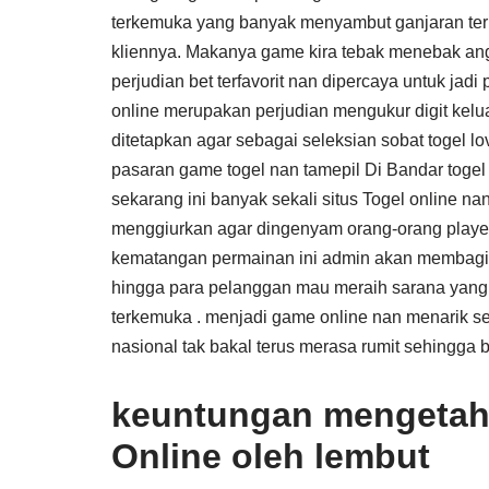
terkemuka yang banyak menyambut ganjaran teru
kliennya. Makanya game kira tebak menebak angk
perjudian bet terfavorit nan dipercaya untuk jadi
online merupakan perjudian mengukur digit kelua
ditetapkan agar sebagai seleksian sobat togel l
pasaran game togel nan tamepil Di Bandar togel 
sekarang ini banyak sekali situs Togel online n
menggiurkan agar dingenyam orang-orang player ta
kematangan permainan ini admin akan membagika
hingga para pelanggan mau meraih sarana yang s
terkemuka . menjadi game online nan menarik s
nasional tak bakal terus merasa rumit sehingga 
keuntungan mengetahu
Online oleh lembut