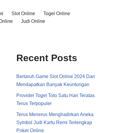
mi
Slot Online
Togel Online
Online
Judi Online
Recent Posts
Bertaruh Game Slot Online 2024 Dan
Mendapatkan Banyak Keuntungan
Provider Togel Toto Satu Hari Teratas
Terus Terpopuler
Terus Menerus Menghadirkan Aneka
Symbol Judi Kartu Remi Terlengkap
Poker Online