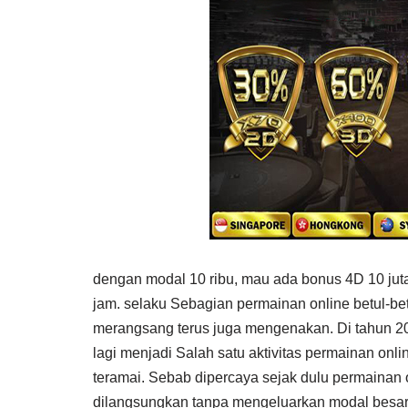
dengan modal 10 ribu, mau ada bonus 4D 10 jut
jam. selaku Sebagian permainan online betul-bet
merangsang terus juga mengenakan. Di tahun 
lagi menjadi Salah satu aktivitas permainan on
teramai. Sebab dipercaya sejak dulu permainan 
dilangsungkan tanpa mengeluarkan modal besar.