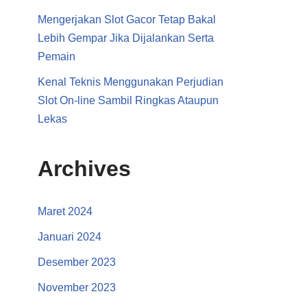
Mengerjakan Slot Gacor Tetap Bakal
Lebih Gempar Jika Dijalankan Serta
Pemain
Kenal Teknis Menggunakan Perjudian
Slot On-line Sambil Ringkas Ataupun
Lekas
Archives
Maret 2024
Januari 2024
Desember 2023
November 2023