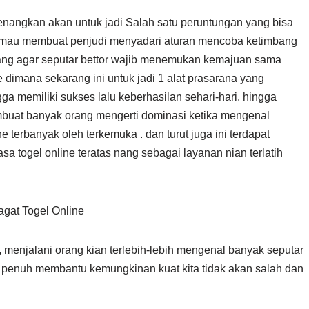
enangkan akan untuk jadi Salah satu peruntungan yang bisa
na mau membuat penjudi menyadari aturan mencoba ketimbang
uang agar seputar bettor wajib menemukan kemajuan sama
ine dimana sekarang ini untuk jadi 1 alat prasarana yang
 memiliki sukses lalu keberhasilan sehari-hari. hingga
buat banyak orang mengerti dominasi ketika mengenal
 terbanyak oleh terkemuka . dan turut juga ini terdapat
 togel online teratas nang sebagai layanan nian terlatih
agat Togel Online
e, menjalani orang kian terlebih-lebih mengenal banyak seputar
ni penuh membantu kemungkinan kuat kita tidak akan salah dan